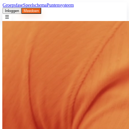
Groepsfase
Speelschema
Puntensysteem
Inloggen
Meedoen